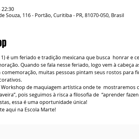
– 22:30
de Souza, 116 - Portão, Curitiba - PR, 81070-050, Brasil
op
11) é um feriado e tradição mexicana que busca  honrar e c
ração. Quando se fala nesse feriado, logo vem à cabeça 
 a comemoração, muitas pessoas pintam seus rostos para f
corativos. 
 Workshop de maquiagem artística onde te  mostraremos co
ira”, pois seguimos à risca a filosofia de  “aprender fazend
stas, essa é uma oportunidade única! 
e aqui na Escola Marte!  