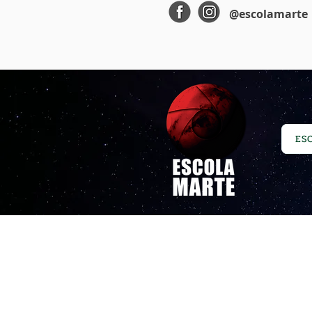
@escolamarte
ES