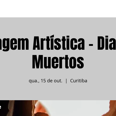
ESCOLA MARTE
SOBRE
CURSOS
OUTROS
CONTATO
gem Artística - Dia
Muertos
qua., 15 de out.
  |  
Curitiba